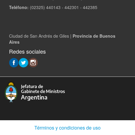
Teléfono:
(02325) 440143 - 442301 - 442385
Ciudad de San Andrés de Giles |
Provincia de Buenos
Aires
Redes sociales
(Abre
Términos y condiciones de uso
en