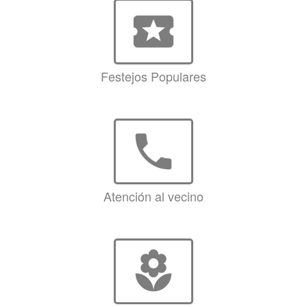
local_activity
Festejos Populares
phone
Atención al vecino
local_florist