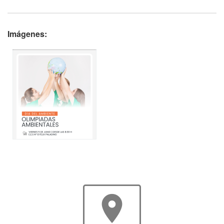
Imágenes:
room