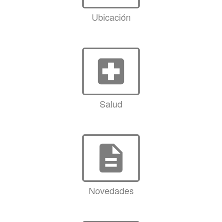
Ubicación
local_hospital
Salud
description
Novedades