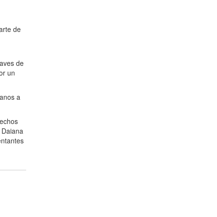
arte de
laves de
or un
danos a
rechos
, Daiana
entantes