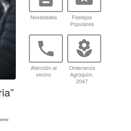
Novedades
Festejos
Populares
phone
local_florist
Atención al
Ordenanza
vecino
Agroquim.
2047
ia”
 como