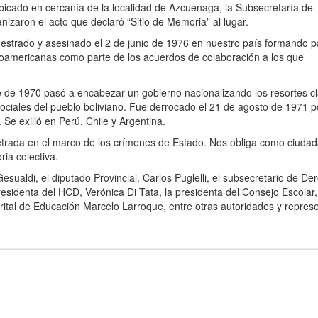
ubicado en cercanía de la localidad de Azcuénaga, la Subsecretaría de
izaron el acto que declaró “Sitio de Memoria” al lugar.
cuestrado y asesinado el 2 de junio de 1976 en nuestro país formando p
tinoamericanas como parte de los acuerdos de colaboración a los que
 de 1970 pasó a encabezar un gobierno nacionalizando los resortes c
sociales del pueblo boliviano. Fue derrocado el 21 de agosto de 1971 p
e exilió en Perú, Chile y Argentina.
etrada en el marco de los crímenes de Estado. Nos obliga como ciuda
ia colectiva.
esualdi, el diputado Provincial, Carlos Puglelli, el subsecretario de De
sidenta del HCD, Verónica Di Tata, la presidenta del Consejo Escolar
istrital de Educación Marcelo Larroque, entre otras autoridades y repres